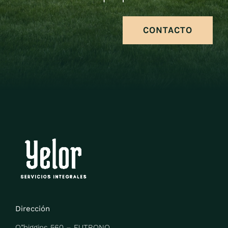
CONTACTO
Dirección
O”higgins 560 –
FUTRONO